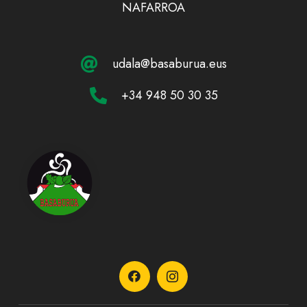
NAFARROA
udala@basaburua.eus
+34 948 50 30 35