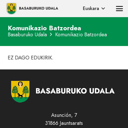
Euskara
Komunikazio Batzordea
Basaburuko Udala
Komunikazio Batzordea
EZ DAGO EDUKIRIK.
Asunción, 7
31866 Jauntsarats