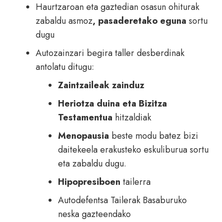
Haurtzaroan eta gaztedian osasun ohiturak
zabaldu asmoz
, pasaderetako eguna
sortu
dugu
Autozainzari begira taller desberdinak
antolatu ditugu:
Zaintzaileak zainduz
Heriotza duina eta Bizitza
Testamentua
hitzaldiak
Menopausia
beste modu batez bizi
daitekeela erakusteko eskuliburua sortu
eta zabaldu dugu.
Hipopresiboen
tailerra
Autodefentsa Tailerak Basaburuko
neska gazteendako