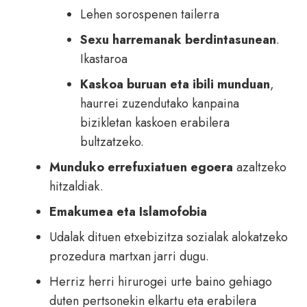
Lehen sorospenen tailerra
Sexu harremanak berdintasunean
.
Ikastaroa
Kaskoa buruan eta ibili munduan
,
haurrei zuzendutako kanpaina
bizikletan kaskoen erabilera
bultzatzeko.
Munduko errefuxiatuen egoera
azaltzeko
hitzaldiak.
Emakumea eta Islamofobia
Udalak dituen etxebizitza sozialak alokatzeko
prozedura martxan jarri dugu.
Herriz herri hirurogei urte baino gehiago
duten pertsonekin elkartu eta erabilera