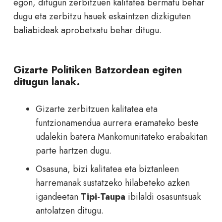
egon, ditugun zerbitzuen kalitatea bermatu behar
dugu eta zerbitzu hauek eskaintzen dizkiguten
baliabideak aprobetxatu behar ditugu.
Gizarte Politiken Batzordean egiten
ditugun lanak.
Gizarte zerbitzuen kalitatea eta
funtzionamendua aurrera eramateko beste
udalekin batera Mankomunitateko erabakitan
parte hartzen dugu.
Osasuna, bizi kalitatea eta biztanleen
harremanak sustatzeko hilabeteko azken
igandeetan
Tipi-Taupa
ibilaldi osasuntsuak
antolatzen ditugu.