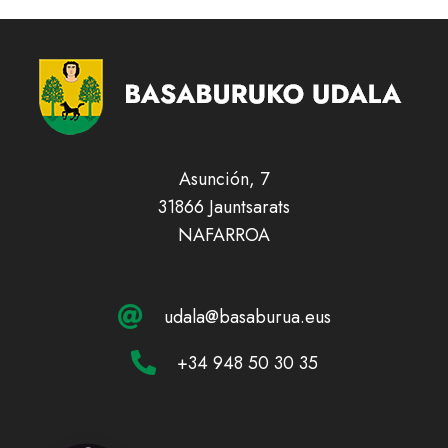
Asunción, 7
31866 Jauntsarats
NAFARROA
udala@basaburua.eus
+34 948 50 30 35