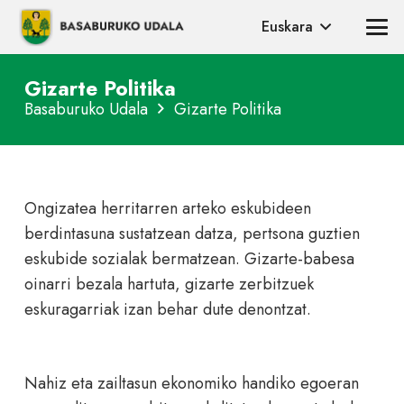
Euskara
Gizarte Politika
Basaburuko Udala
Gizarte Politika
Ongizatea herritarren arteko eskubideen
berdintasuna sustatzean datza, pertsona guztien
eskubide sozialak bermatzean. Gizarte-babesa
oinarri bezala hartuta, gizarte zerbitzuek
eskuragarriak izan behar dute denontzat.
Nahiz eta zailtasun ekonomiko handiko egoeran