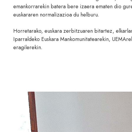
emankorrarekin batera bere izaera ematen dio gure
euskararen normalizazioa du helburu.
Horretarako, euskara zerbitzuaren bitartez, elkarl
Iparraldeko Euskara Mankomunitatearekin, UEMArek
eragilerekin.