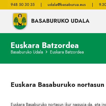
948 50 30 35
|
udala@basaburua.eus
|
9.3
Euskara Batzordea
Basaburuko Udala
Euskara Batzordea
Euskara Basaburuko nortasun 
Euskara Basaburuko nortasun ikur nagusia da, eta in