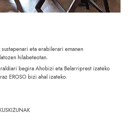
 sustapenari eta erabilerari emanen
atozen hilabeteotan.
araldiari begira
Ahobizi
eta
Belarriprest
izateko
raz EROSO bizi ahal izateko.
.
KUSKIZUNAK