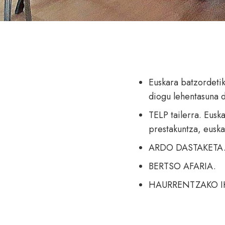
Euskara batzordetik
diogu lehentasuna d
TELP tailerra. Eusk
prestakuntza, euska
ARDO DASTAKETA
BERTSO AFARIA.
HAURRENTZAKO I