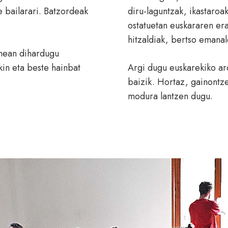
 bailarari. Batzordeak
diru-laguntzak, ikastaroak
ostatuetan euskararen er
hitzaldiak, bertso emana
anean dihardugu
in eta beste hainbat
Argi dugu euskarekiko ar
baizik. Hortaz, gainontz
modura lantzen dugu.