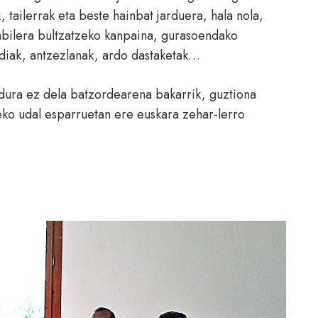
, tailerrak eta beste hainbat jarduera, hala nola,
abilera bultzatzeko kanpaina, gurasoendako
ldiak, antzezlanak, ardo dastaketak…
dura ez dela batzordearena bakarrik, guztiona
eko udal esparruetan ere euskara zehar-lerro