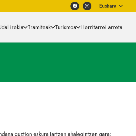
Euskara
Udal irekia
Tramiteak
Turismoa
Herritarrei arreta
ndana guztion eskura jartzen ahalegintzen gara: