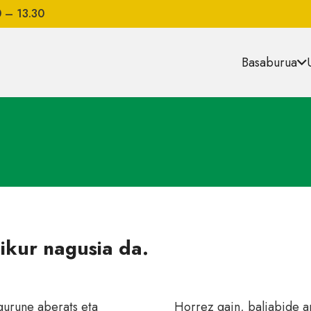
0 – 13.30
Basaburua
ikur nagusia da.
gurune aberats eta
Horrez gain, baliabide a