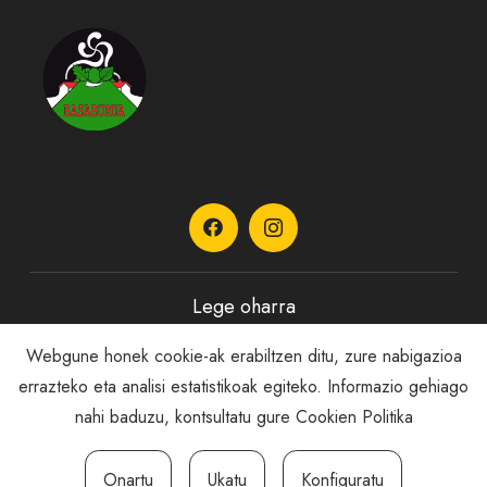
Lege oharra
Webgune honek cookie-ak erabiltzen ditu, zure nabigazioa
Pribatutasun Politika
errazteko eta analisi estatistikoak egiteko. Informazio gehiago
nahi baduzu, kontsultatu gure
Cookien Politika
Cookie politika
Onartu
Ukatu
Konfiguratu
Salaketa kanala