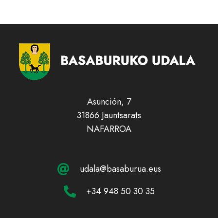
Asunción, 7
31866 Jauntsarats
NAFARROA
udala@basaburua.eus
+34 948 50 30 35