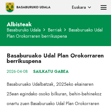
Euskara
Albisteak
Basaburuko Udala
Berriak
Basaburuako Udal
Plan Orokorraren berrikuspena
Basaburuako Udal Plan Orokorraren
berrikuspena
2026-04-08
SAILKATU GABEA
Basaburuako Udalbatzak, 2025eko ekainaren
25ean egindako osoko bilkuran, behin-behinekoz
onartu zuen Basaburuako Udal Plan Orokorraren