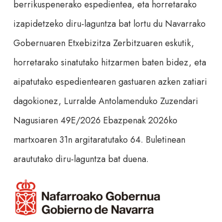
berrikuspenerako espedientea, eta horretarako
izapidetzeko diru-laguntza bat lortu du Navarrako
Gobernuaren Etxebizitza Zerbitzuaren eskutik,
horretarako sinatutako hitzarmen baten bidez, eta
aipatutako espedientearen gastuaren azken zatiari
dagokionez, Lurralde Antolamenduko Zuzendari
Nagusiaren 49E/2026 Ebazpenak 2026ko
martxoaren 31n argitaratutako 64. Buletinean
araututako diru-laguntza bat duena.