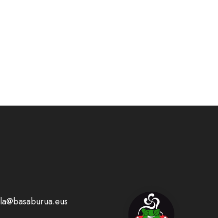
la@basaburua.eus