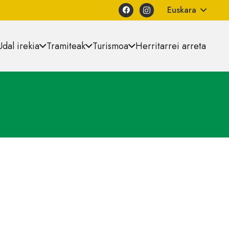
Euskara
Udal irekia
Tramiteak
Turismoa
Herritarrei arreta