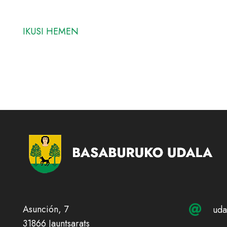
IKUSI HEMEN
Asunción, 7
uda
31866 Jauntsarats