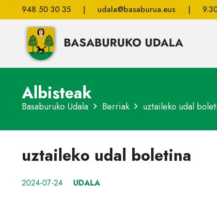
948 50 30 35
|
udala@basaburua.eus
|
9.3
Albisteak
Basaburuko Udala
Berriak
uztaileko udal bolet
uztaileko udal boletina
2024-07-24
UDALA