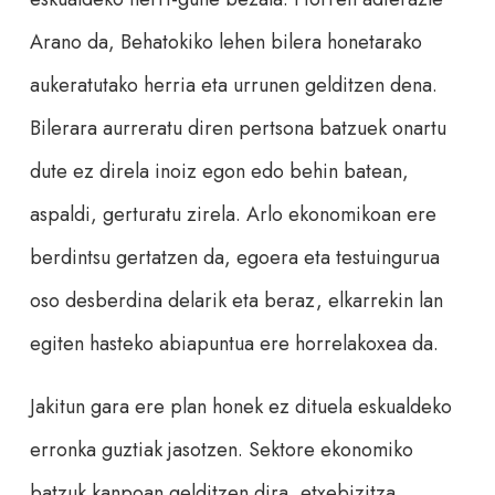
Arano da, Behatokiko lehen bilera honetarako
aukeratutako herria eta urrunen gelditzen dena.
Bilerara aurreratu diren pertsona batzuek onartu
dute ez direla inoiz egon edo behin batean,
aspaldi, gerturatu zirela. Arlo ekonomikoan ere
berdintsu gertatzen da, egoera eta testuingurua
oso desberdina delarik eta beraz, elkarrekin lan
egiten hasteko abiapuntua ere horrelakoxea da.
Jakitun gara ere plan honek ez dituela eskualdeko
erronka guztiak jasotzen. Sektore ekonomiko
batzuk kanpoan gelditzen dira, etxebizitza,