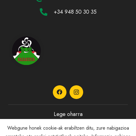
+34 948 50 30 35
Lege oharra
Webgune honek cookie-ak erabiltzen ditu, zure nabigazioa
Pribatutasun Politika