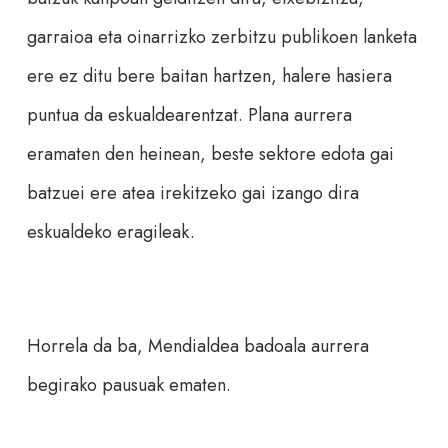
garraioa eta oinarrizko zerbitzu publikoen lanketa
ere ez ditu bere baitan hartzen, halere hasiera
puntua da eskualdearentzat. Plana aurrera
eramaten den heinean, beste sektore edota gai
batzuei ere atea irekitzeko gai izango dira
eskualdeko eragileak.
Horrela da ba, Mendialdea badoala aurrera
begirako pausuak ematen.