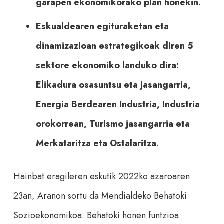
garapen ekonomikorako plan honekin.
Eskualdearen egituraketan eta
dinamizazioan estrategikoak diren 5
sektore ekonomiko landuko dira:
Elikadura osasuntsu eta jasangarria,
Energia Berdearen Industria, Industria
orokorrean, Turismo jasangarria eta
Merkataritza eta Ostalaritza.
Hainbat eragileren eskutik 2022ko azaroaren
23an, Aranon sortu da Mendialdeko Behatoki
Sozioekonomikoa. Behatoki honen funtzioa