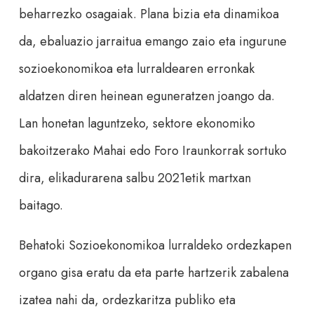
beharrezko osagaiak. Plana bizia eta dinamikoa
da, ebaluazio jarraitua emango zaio eta ingurune
sozioekonomikoa eta lurraldearen erronkak
aldatzen diren heinean eguneratzen joango da.
Lan honetan laguntzeko, sektore ekonomiko
bakoitzerako Mahai edo Foro Iraunkorrak sortuko
dira, elikadurarena salbu 2021etik martxan
baitago.
Behatoki Sozioekonomikoa lurraldeko ordezkapen
organo gisa eratu da eta parte hartzerik zabalena
izatea nahi da, ordezkaritza publiko eta