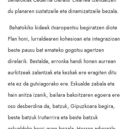
Behatokiak Cederna Garalur Elkartea izendatzen
du planaren sustatzaile eta dinamizatzaile bezala.
Behatokiko kideek itxaropentsu begiratzen diote
Plan honi, lurraldearen kohesioan eta integrazioan
beste pausu bat emateko gogotsu agertzen
direlarik. Bestalde, erronka handi honen aurrean
aurkitzeak zalantzak eta kezkak ere eragiten ditu
eta ez da gutxiagorako ere. Eskualde zabala eta
hain anitza izanik, bailara bakoitzaren egoera ere
oso desberdina da, batzuk, Gipuzkoara begira,
beste batzuk Iruñerrira eta beste batzuk
eskualdeko herri-gune bezala. Horren adierazle