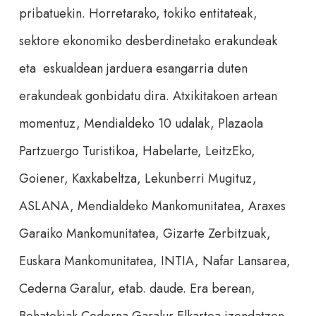
pribatuekin. Horretarako, tokiko entitateak,
sektore ekonomiko desberdinetako erakundeak
eta eskualdean jarduera esangarria duten
erakundeak gonbidatu dira. Atxikitakoen artean
momentuz, Mendialdeko 10 udalak, Plazaola
Partzuergo Turistikoa, Habelarte, LeitzEko,
Goiener, Kaxkabeltza, Lekunberri Mugituz,
ASLANA, Mendialdeko Mankomunitatea, Araxes
Garaiko Mankomunitatea, Gizarte Zerbitzuak,
Euskara Mankomunitatea, INTIA, Nafar Lansarea,
Cederna Garalur, etab. daude. Era berean,