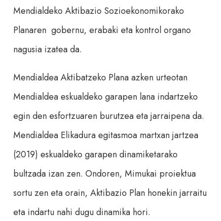
Mendialdeko Aktibazio Sozioekonomikorako
Planaren gobernu, erabaki eta kontrol organo
nagusia izatea da.
Mendialdea Aktibatzeko Plana azken urteotan
Mendialdea eskualdeko garapen lana indartzeko
egin den esfortzuaren burutzea eta jarraipena da.
Mendialdea Elikadura egitasmoa martxan jartzea
(2019) eskualdeko garapen dinamiketarako
bultzada izan zen. Ondoren, Mimukai proiektua
sortu zen eta orain, Aktibazio Plan honekin jarraitu
eta indartu nahi dugu dinamika hori.