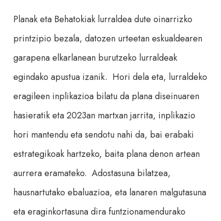
Planak eta Behatokiak lurraldea dute oinarrizko
printzipio bezala, datozen urteetan eskualdearen
garapena elkarlanean burutzeko lurraldeak
egindako apustua izanik. Hori dela eta, lurraldeko
eragileen inplikazioa bilatu da plana diseinuaren
hasieratik eta 2023an martxan jarrita, inplikazio
hori mantendu eta sendotu nahi da, bai erabaki
estrategikoak hartzeko, baita plana denon artean
aurrera eramateko. Adostasuna bilatzea,
hausnartutako ebaluazioa, eta lanaren malgutasuna
eta eraginkortasuna dira funtzionamendurako