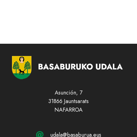
Asunción, 7
31866 Jauntsarats
NAFARROA
udala@basaburua.eus