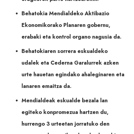
Behatokia Mendialdeko Aktibazio
Ekonomikorako Planaren gobernu,
erabaki eta kontrol organo nagusia da.
Behatokiaren sorrera eskualdeko
udalek eta Cederna Garalurrek azken
urte hauetan egindako ahaleginaren eta
lanaren emaitza da.
Mendialdeak eskualde bezala lan
egiteko konpromezua hartzen du,
hurrengo 3 urteetan jorratuko den