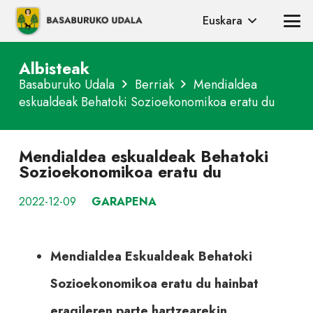
Euskara
Albisteak
Basaburuko Udala
Berriak
Mendialdea
eskualdeak Behatoki Sozioekonomikoa eratu du
Mendialdea eskualdeak Behatoki
Sozioekonomikoa eratu du
2022-12-09
GARAPENA
Mendialdea Eskualdeak Behatoki
Sozioekonomikoa eratu du hainbat
eragileren parte hartzearekin.