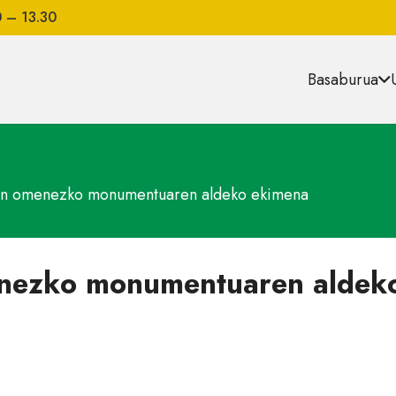
0 – 13.30
Basaburua
n omenezko monumentuaren aldeko ekimena
nezko monumentuaren aldek