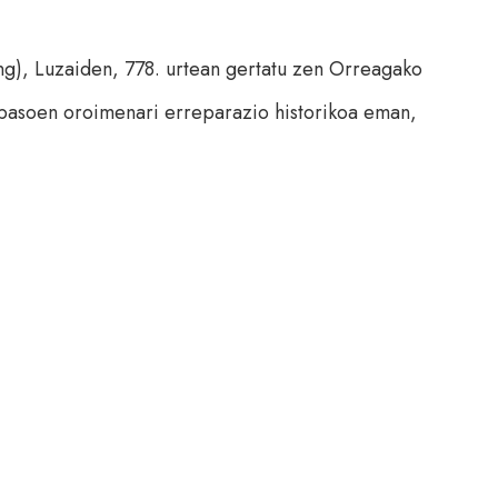
g), Luzaiden, 778. urtean gertatu zen Orreagako
arbasoen oroimenari erreparazio historikoa eman,