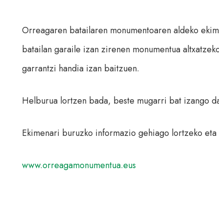
Orreagaren batailaren monumentoaren aldeko ekimen
batailan garaile izan zirenen monumentua altxatzeko
garrantzi handia izan baitzuen.
Helburua lortzen bada, beste mugarri bat izango 
Ekimenari buruzko informazio gehiago lortzeko eta
www.orreagamonumentua.eus