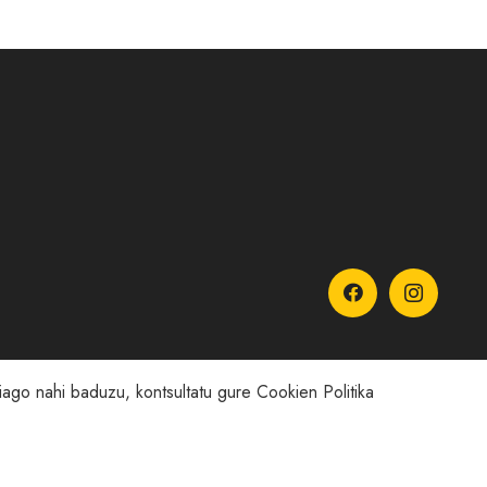
hiago nahi baduzu, kontsultatu gure
Cookien Politika
a kanala