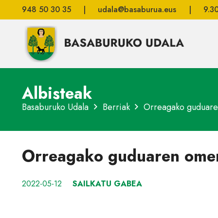
948 50 30 35
|
udala@basaburua.eus
|
9.3
Albisteak
Basaburuko Udala
Berriak
Orreagako guduare
Orreagako guduaren ome
2022-05-12
SAILKATU GABEA