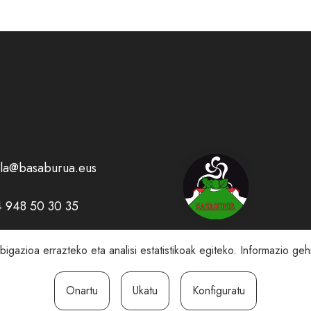
la@basaburua.eus
 948 50 30 35
gazioa errazteko eta analisi estatistikoak egiteko. Informazio ge
harra
Pribatutasun Politika
Cookie politika
Salaket
Onartu
Ukatu
Konfiguratu