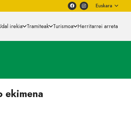
Euskara
Udal irekia
Tramiteak
Turismoa
Herritarrei arreta
o ekimena