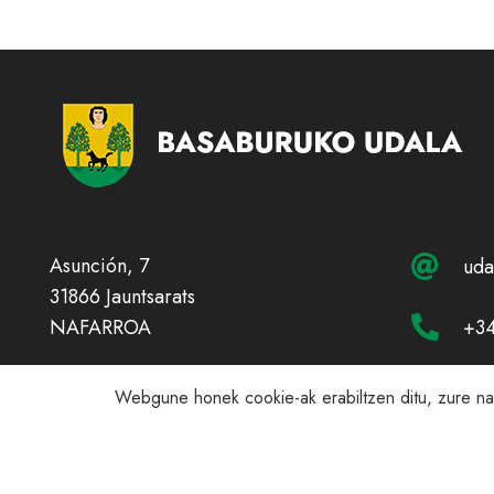
Asunción, 7
uda
31866 Jauntsarats
+34
NAFARROA
Webgune honek cookie-ak erabiltzen ditu, zure nabi
Lege o