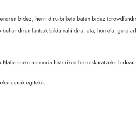
aren bidez, herri diru-bilketa baten bidez (crowdfundin
 behar diren funtsak bildu nahi dira, eta, horrela, gure 
da Nafarroako memoria historikoa
berreskuratzeko bidean
.
 ekarpenak egiteko: