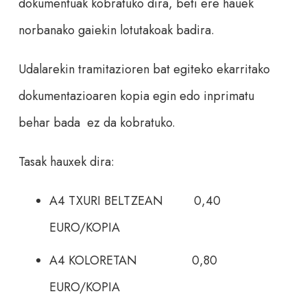
dokumentuak kobratuko dira, beti ere hauek
norbanako gaiekin lotutakoak badira.
Udalarekin tramitazioren bat egiteko ekarritako
dokumentazioaren kopia egin edo inprimatu
behar bada ez da kobratuko.
Tasak hauxek dira:
A4 TXURI BELTZEAN 0,40
EURO/KOPIA
A4 KOLORETAN 0,80
EURO/KOPIA