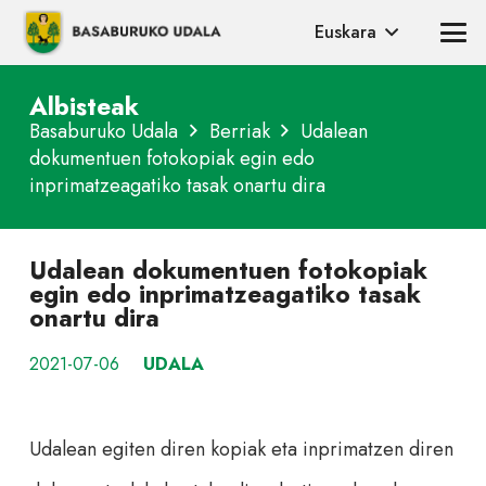
Euskara
Albisteak
Basaburuko Udala
Berriak
Udalean
dokumentuen fotokopiak egin edo
inprimatzeagatiko tasak onartu dira
Udalean dokumentuen fotokopiak
egin edo inprimatzeagatiko tasak
onartu dira
2021-07-06
UDALA
Udalean egiten diren kopiak eta inprimatzen diren