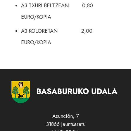
A3 TXURI BELTZEAN 0,80
EURO/KOPIA
A3 KOLORETAN 2,00
EURO/KOPIA
Asunción, 7
31866 Jauntsarats