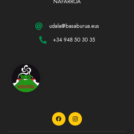
NAFARROA
udala@basaburua.eus
+34 948 50 30 35