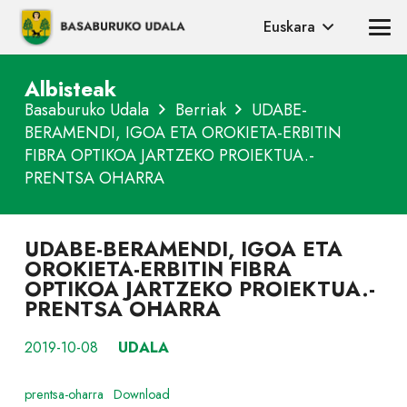
Euskara
Albisteak
Basaburuko Udala
Berriak
UDABE-
BERAMENDI, IGOA ETA OROKIETA-ERBITIN
FIBRA OPTIKOA JARTZEKO PROIEKTUA.-
PRENTSA OHARRA
UDABE-BERAMENDI, IGOA ETA
OROKIETA-ERBITIN FIBRA
OPTIKOA JARTZEKO PROIEKTUA.-
PRENTSA OHARRA
2019-10-08
UDALA
prentsa-oharra
Download