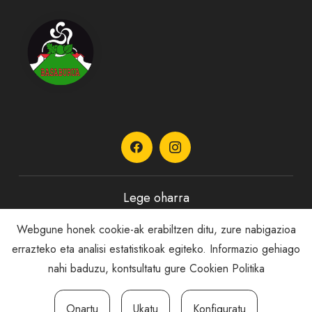
Lege oharra
Webgune honek cookie-ak erabiltzen ditu, zure nabigazioa
Pribatutasun Politika
errazteko eta analisi estatistikoak egiteko. Informazio gehiago
nahi baduzu, kontsultatu gure
Cookien Politika
Cookie politika
Onartu
Ukatu
Konfiguratu