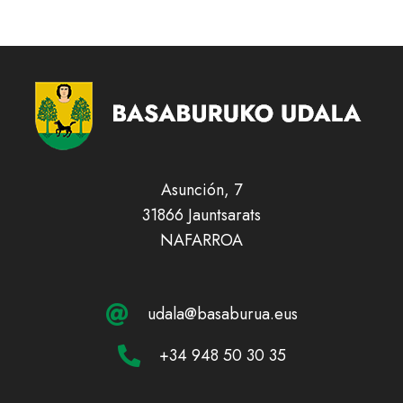
Asunción, 7
31866 Jauntsarats
NAFARROA
udala@basaburua.eus
+34 948 50 30 35