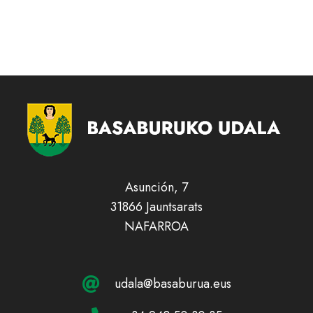
Asunción, 7
31866 Jauntsarats
NAFARROA
udala@basaburua.eus