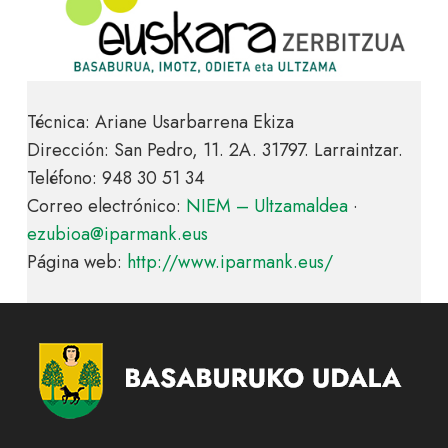
Técnica: Ariane Usarbarrena Ekiza
Dirección: San Pedro, 11. 2A. 31797. Larraintzar.
Teléfono: 948 30 51 34
Correo electrónico:
NIEM – Ultzamaldea
·
ezubioa@iparmank.eus
Página web:
http://www.iparmank.eus/