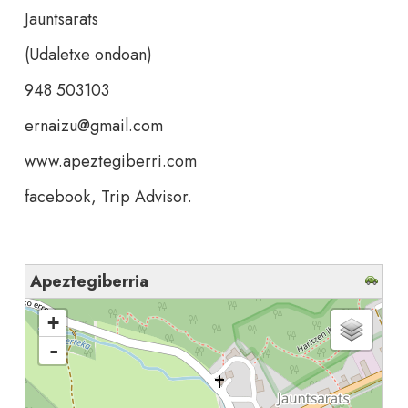
Jauntsarats
(Udaletxe ondoan)
948 503103
ernaizu@gmail.com
www.apeztegiberri.com
facebook, Trip Advisor.
Apeztegiberria
cargando mapa - por favor, espere...
+
-