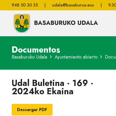
948 50 30 35
|
udala@basaburua.eus
|
9.3
Documentos
Basaburuko Udala
Ayuntamiento abierto
Docu
Udal Buletina · 169 ·
2024ko Ekaina
Descargar PDF